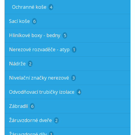
Ochranné koše
4
Sací koše
6
Hliníkové boxy - bedny
5
Nerezové rozvaděče - atyp
1
Nádrže
2
Nivelační značky nerezové
3
Odvodňovací trubičky izolace
4
Zábradlí
6
Žáruvzdorné dveře
2
Žáruvzdorné díly
1