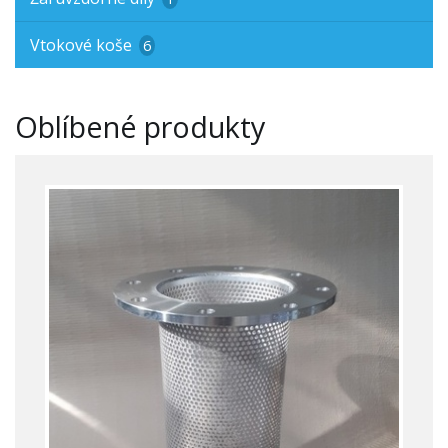
Vtokové koše
6
Oblíbené produkty