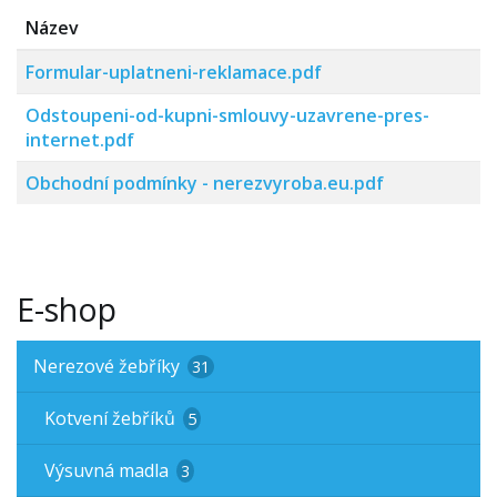
Název
Formular-uplatneni-reklamace.pdf
Odstoupeni-od-kupni-smlouvy-uzavrene-pres-
internet.pdf
Obchodní podmínky - nerezvyroba.eu.pdf
E-shop
Nerezové žebříky
31
Kotvení žebříků
5
Výsuvná madla
3