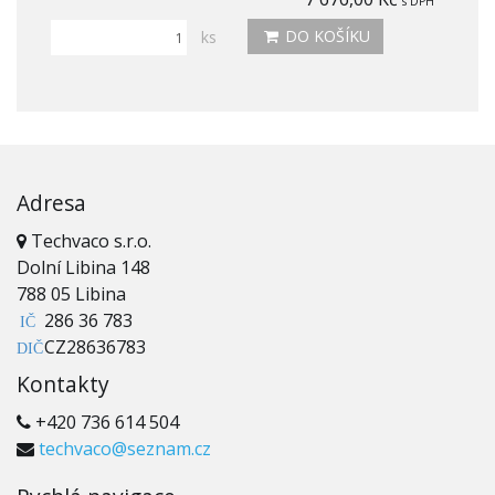
s DPH
DO KOŠÍKU
ks
Adresa
Techvaco s.r.o.
Dolní Libina 148
788 05 Libina
286 36 783
IČ
CZ28636783
DIČ
Kontakty
+420 736 614 504
techvaco@seznam.cz