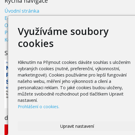
Rychlá navigace
Úvodní stránka
E-shop
Obchodní podmínky
Využíváme soubory
Platba a doprava
Kontakty
cookies
Spolufinancováno EU
Kliknutím na Přijmout cookies dáváte souhlas s uložením
vybraných cookies (nutné, preferenční, výkonnostní,
marketingové). Cookies používáme pro lepší fungování
našeho webu, měření jeho výkonnosti a cílení a
personalizaci reklam. To jaké cookies budou uloženy,
můžete svobodně rozhodnout pod tlačítkem Upravit
nastavení.
Prohlášení o cookies.
dTest - schváleno
Upravit nastavení