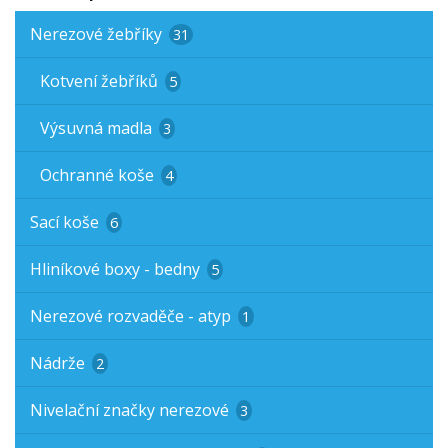
Nerezové žebříky
31
Kotvení žebříků
5
Výsuvná madla
3
Ochranné koše
4
Sací koše
6
Hliníkové boxy - bedny
5
Nerezové rozvaděče - atyp
1
Nádrže
2
Nivelační značky nerezové
3