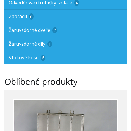
Odvodňovací trubičky izolace
4
Zábradlí
6
Žáruvzdorné dveře
2
Žáruvzdorné díly
1
Vtokové koše
6
Oblíbené produkty