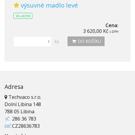
výsuvné madlo levé
SKLADEM
Cena:
3 620,00 Kč
s DPH
DO KOŠÍKU
ks
Adresa
Techvaco s.r.o.
Dolní Libina 148
788 05 Libina
286 36 783
IČ
CZ28636783
DIČ