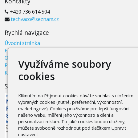
Kontakty
+420 736 614 504
techvaco@seznam.cz
Rychlá navigace
Úvodní stránka
E-shop
Obchodní podmínky
Využíváme soubory
Platba a doprava
Kontakty
cookies
Spolufinancováno EU
Kliknutím na Přijmout cookies dáváte souhlas s uložením
vybraných cookies (nutné, preferenční, výkonnostní,
marketingové). Cookies používáme pro lepší fungování
našeho webu, měření jeho výkonnosti a cílení a
personalizaci reklam. To jaké cookies budou uloženy,
můžete svobodně rozhodnout pod tlačítkem Upravit
nastavení.