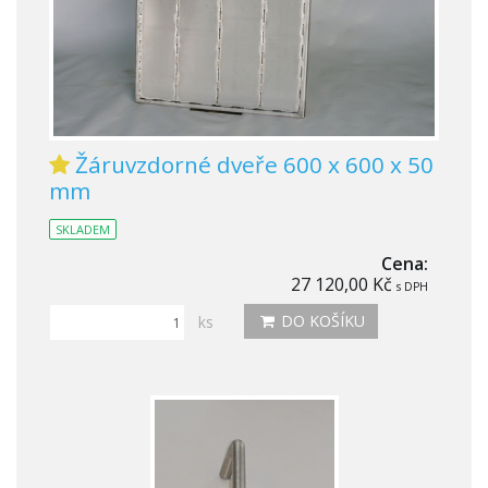
Žáruvzdorné dveře 600 x 600 x 50
mm
SKLADEM
Cena:
27 120,00 Kč
s DPH
DO KOŠÍKU
ks