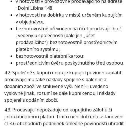
v hotovosti v provozovně prodávajícího na adrese
; Dolní Libina 148
v hotovosti na dobírku v místě určeném kupujícím
v objednávce;
bezhotovostně převodem na účet prodávajícího č.
, vedený u společnosti (dále jen „účet
prodávajícího“); bezhotovostně prostřednictvím
platebního systému ;
bezhotovostně platební kartou;
prostřednictvím úvěru poskytnutého třetí osobou.
4.2. Společně s kupní cenou je kupující povinen zaplatit
prodávajícímu také náklady spojené s balením a
dodáním zboží ve smluvené výši. Není-li uvedeno
výslovně jinak, rozumí se dále kupní cenou i náklady
spojené s dodáním zboží.
4.3. Prodávající nepožaduje od kupujícího zálohu či
jinou obdobnou platbu. Tímto není dotčeno ustanovení
čl. 4.6 obchodních podmínek ohledně povinnosti uhradit