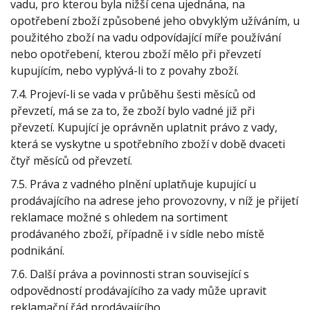
vadu, pro kterou byla nižší cena ujednána, na
opotřebení zboží způsobené jeho obvyklým užíváním, u
použitého zboží na vadu odpovídající míře používání
nebo opotřebení, kterou zboží mělo při převzetí
kupujícím, nebo vyplývá-li to z povahy zboží.
7.4. Projeví-li se vada v průběhu šesti měsíců od
převzetí, má se za to, že zboží bylo vadné již při
převzetí. Kupující je oprávněn uplatnit právo z vady,
která se vyskytne u spotřebního zboží v době dvaceti
čtyř měsíců od převzetí.
7.5. Práva z vadného plnění uplatňuje kupující u
prodávajícího na adrese jeho provozovny, v níž je přijetí
reklamace možné s ohledem na sortiment
prodávaného zboží, případně i v sídle nebo místě
podnikání.
7.6. Další práva a povinnosti stran související s
odpovědností prodávajícího za vady může upravit
reklamační řád prodávajícího.