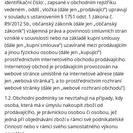
identifikační číslo: , zapsané v obchodním rejstříku
vedeném , oddíl , vložka (dále jen „prodávající“) upravují
v souladu s ustanovením § 1751 odst. 1 zákona č.
89/2012 Sb., občanský zákoník (dále jen „občanský
zákoník“) vzájemná práva a povinnosti smluvních stran
vzniklé v souvislosti nebo na základě kupní smlouvy
(dále jen „kupní smlouva“) uzavírané mezi prodávajícím
a jinou fyzickou osobou (dále jen „kupující“)
prostřednictvím internetového obchodu prodávajícího.
Internetový obchod je prodávajícím provozován na
webové stránce umístěné na internetové adrese (dále
jen „webová stránka“), a to prostřednictvím rozhraní
webové stránky (dále jen „webové rozhraní obchodu“).
1.2. Obchodní podmínky se nevztahují na případy, kdy
osoba, která má v úmyslu nakoupit zboží od
prodávajícího, je právnickou osobou či osobou, jež
jedná při objednávání zboží v rámci své podnikatelské
činnosti nebo v rámci svého samostatného výkonu