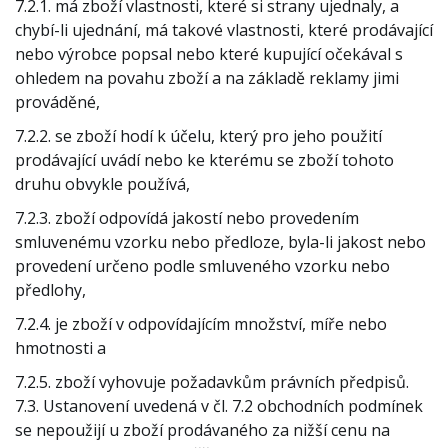
7.2.1. má zboží vlastnosti, které si strany ujednaly, a
chybí-li ujednání, má takové vlastnosti, které prodávající
nebo výrobce popsal nebo které kupující očekával s
ohledem na povahu zboží a na základě reklamy jimi
prováděné,
7.2.2. se zboží hodí k účelu, který pro jeho použití
prodávající uvádí nebo ke kterému se zboží tohoto
druhu obvykle používá,
7.2.3. zboží odpovídá jakostí nebo provedením
smluvenému vzorku nebo předloze, byla-li jakost nebo
provedení určeno podle smluveného vzorku nebo
předlohy,
7.2.4. je zboží v odpovídajícím množství, míře nebo
hmotnosti a
7.2.5. zboží vyhovuje požadavkům právních předpisů.
7.3. Ustanovení uvedená v čl. 7.2 obchodních podmínek
se nepoužijí u zboží prodávaného za nižší cenu na