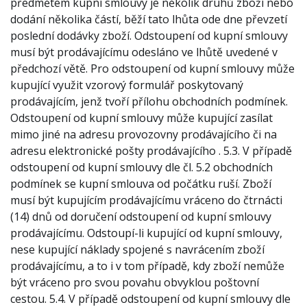
předmětem kupní smlouvy je několik druhů zboží nebo
dodání několika částí, běží tato lhůta ode dne převzetí
poslední dodávky zboží. Odstoupení od kupní smlouvy
musí být prodávajícímu odesláno ve lhůtě uvedené v
předchozí větě. Pro odstoupení od kupní smlouvy může
kupující využit vzorový formulář poskytovaný
prodávajícím, jenž tvoří přílohu obchodních podmínek.
Odstoupení od kupní smlouvy může kupující zasílat
mimo jiné na adresu provozovny prodávajícího či na
adresu elektronické pošty prodávajícího . 5.3. V případě
odstoupení od kupní smlouvy dle čl. 5.2 obchodních
podmínek se kupní smlouva od počátku ruší. Zboží
musí být kupujícím prodávajícímu vráceno do čtrnácti
(14) dnů od doručení odstoupení od kupní smlouvy
prodávajícímu. Odstoupí-li kupující od kupní smlouvy,
nese kupující náklady spojené s navrácením zboží
prodávajícímu, a to i v tom případě, kdy zboží nemůže
být vráceno pro svou povahu obvyklou poštovní
cestou. 5.4. V případě odstoupení od kupní smlouvy dle