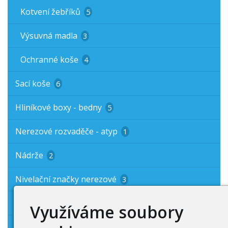
Kotvení žebříků
5
Výsuvná madla
3
Ochranné koše
4
Sací koše
6
Hliníkové boxy - bedny
5
Nerezové rozvaděče - atyp
1
Nádrže
2
Nivelační značky nerezové
3
Odvodňovací trubičky izolace
4
Využíváme soubory
Zábradlí
6