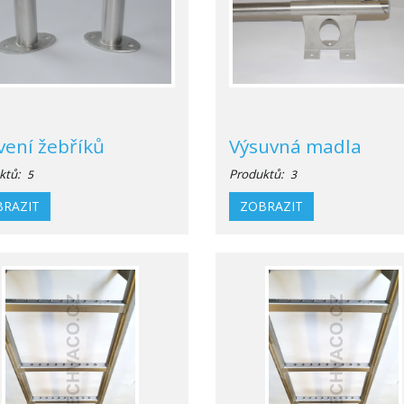
vení žebříků
Výsuvná madla
ktů:
Produktů:
5
3
RAZIT
ZOBRAZIT