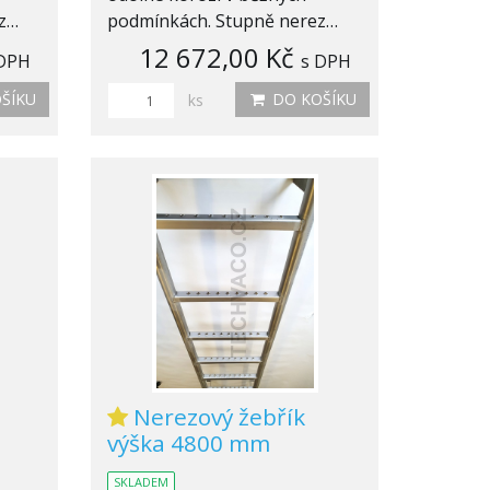
ez…
podmínkách. Stupně nerez…
12 672,00 Kč
 DPH
s DPH
ŠÍKU
DO KOŠÍKU
ks
Nerezový žebřík
výška 4800 mm
SKLADEM