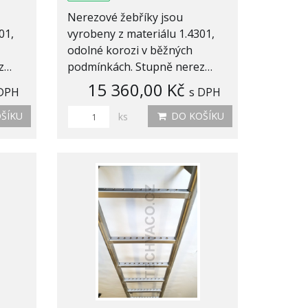
Nerezové žebříky jsou
01,
vyrobeny z materiálu 1.4301,
odolné korozi v běžných
ez…
podmínkách. Stupně nerez…
15 360,00 Kč
 DPH
s DPH
ŠÍKU
DO KOŠÍKU
ks