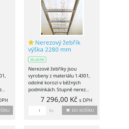
Nerezový žebřík
výška 2280 mm
SKLADEM
Nerezové žebříky jsou
01,
vyrobeny z materiálu 1.4301,
odolné korozi v běžných
ez…
podmínkách. Stupně nerez…
7 296,00 Kč
 DPH
s DPH
ŠÍKU
DO KOŠÍKU
ks