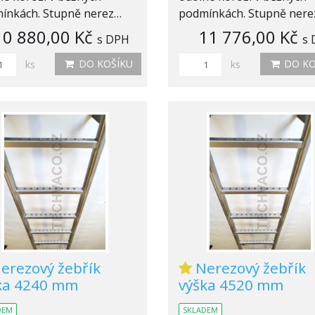
ínkách. Stupně nerez…
podmínkách. Stupně ner
10 880,00 Kč
11 776,00 Kč
s DPH
s
DO KOŠÍKU
DO KO
ks
ks
erezový žebřík
Nerezový žebřík
ka 4240 mm
výška 4520 mm
DEM
SKLADEM