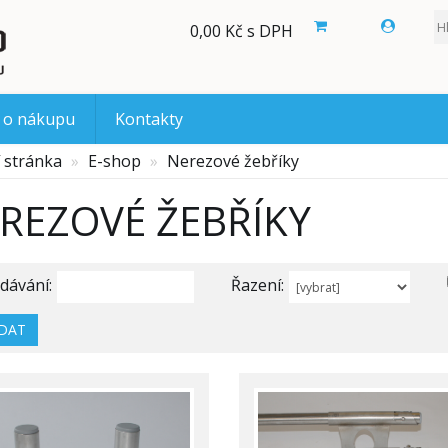
0,00 Kč s DPH
 o nákupu
Kontakty
 stránka
E-shop
Nerezové žebříky
REZOVÉ ŽEBŘÍKY
dávání:
Řazení:
DAT