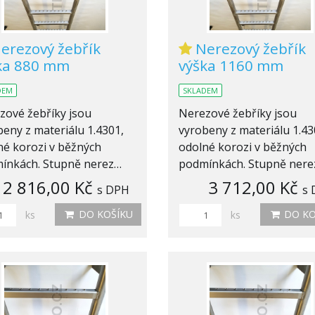
erezový žebřík
Nerezový žebřík
ka 880 mm
výška 1160 mm
DEM
SKLADEM
zové žebříky jsou
Nerezové žebříky jsou
eny z materiálu 1.4301,
vyrobeny z materiálu 1.43
né korozi v běžných
odolné korozi v běžných
ínkách. Stupně nerez…
podmínkách. Stupně ner
2 816,00 Kč
3 712,00 Kč
s DPH
s
DO KOŠÍKU
DO KO
ks
ks