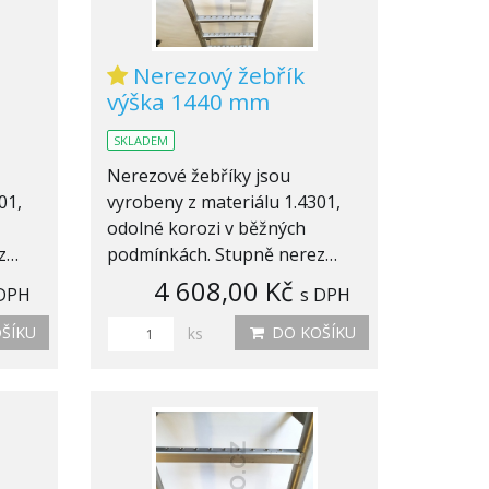
Nerezový žebřík
výška 1440 mm
SKLADEM
Nerezové žebříky jsou
01,
vyrobeny z materiálu 1.4301,
odolné korozi v běžných
ez…
podmínkách. Stupně nerez…
4 608,00 Kč
 DPH
s DPH
ŠÍKU
DO KOŠÍKU
ks