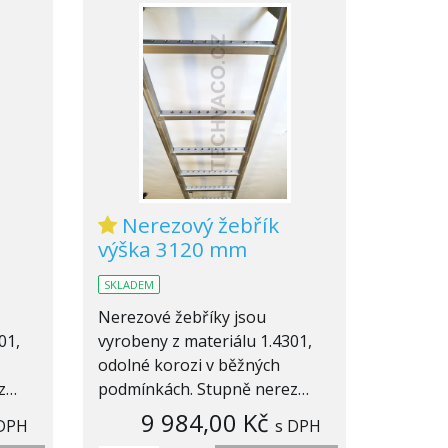
Nerezový žebřík
výška 3120 mm
SKLADEM
Nerezové žebříky jsou
01,
vyrobeny z materiálu 1.4301,
odolné korozi v běžných
ez…
podmínkách. Stupně nerez…
9 984,00 Kč
 DPH
s DPH