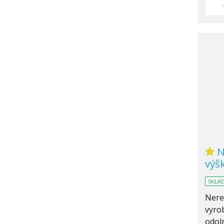
N
výš
SKLA
Nere
vyrob
odol