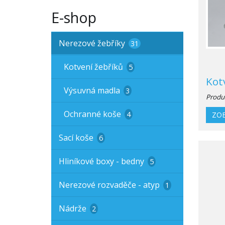
E-shop
Nerezové žebříky
31
Kotvení žebříků
5
Kot
Výsuvná madla
3
Produ
Ochranné koše
4
ZOB
Sací koše
6
Hliníkové boxy - bedny
5
Nerezové rozvaděče - atyp
1
Nádrže
2