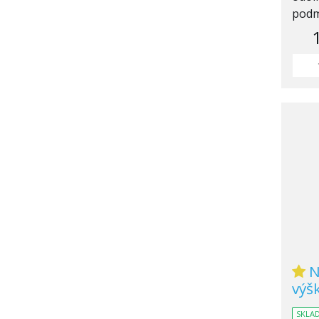
podm
N
výš
SKLA