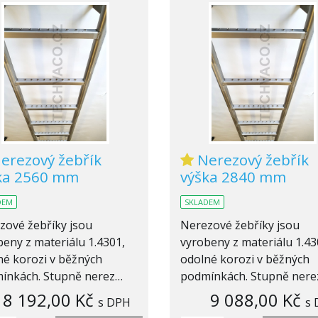
erezový žebřík
Nerezový žebřík
ka 2560 mm
výška 2840 mm
DEM
SKLADEM
zové žebříky jsou
Nerezové žebříky jsou
eny z materiálu 1.4301,
vyrobeny z materiálu 1.43
né korozi v běžných
odolné korozi v běžných
ínkách. Stupně nerez…
podmínkách. Stupně ner
8 192,00 Kč
9 088,00 Kč
s DPH
s