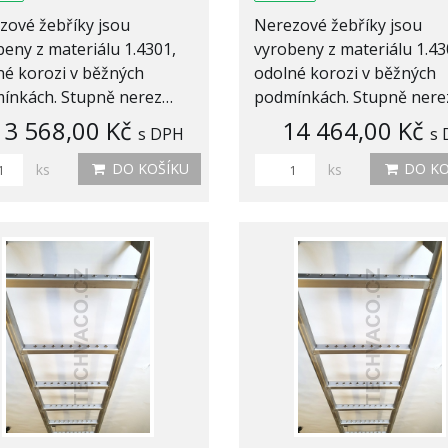
zové žebříky jsou
Nerezové žebříky jsou
eny z materiálu 1.4301,
vyrobeny z materiálu 1.43
né korozi v běžných
odolné korozi v běžných
ínkách. Stupně nerez…
podmínkách. Stupně ner
13 568,00 Kč
14 464,00 Kč
s DPH
s
DO KOŠÍKU
DO KO
ks
ks