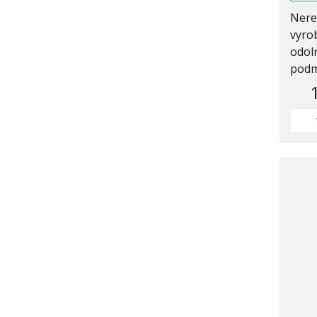
Nere
vyrob
odol
podm