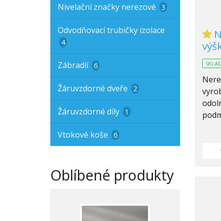
Nivelační značky nerezové
3
Odvodňovací trubičky izolace
N
4
výš
Zábradlí
SKLA
6
Nere
Žáruvzdorné dveře
2
vyrob
odol
Žáruvzdorné díly
1
podm
Vtokové koše
6
Oblíbené produkty