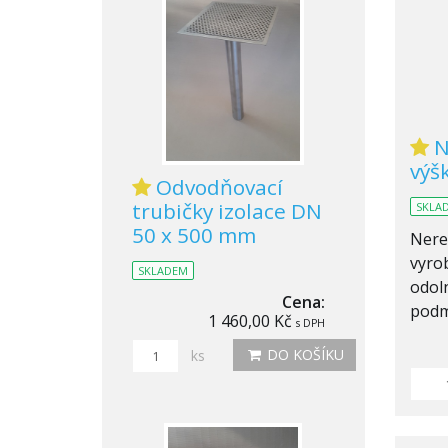
N
výš
Odvodňovací
trubičky izolace DN
SKLA
50 x 500 mm
Nere
vyrob
SKLADEM
odol
Cena:
podm
1 460,00 Kč
s DPH
DO KOŠÍKU
ks