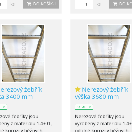
DO KOŠÍKU
DO KO
ks
ks
erezový žebřík
Nerezový žebřík
ka 3400 mm
výška 3680 mm
DEM
SKLADEM
zové žebříky jsou
Nerezové žebříky jsou
eny z materiálu 1.4301,
vyrobeny z materiálu 1.43
né korozi v běžných
odolné korozi v běžných