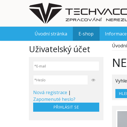
Úvodní stránka
E-shop
Informace
Úvodní
Uživatelský účet
NE
Vyhle
Nová registrace
|
HLE
Zapomenuté heslo?
PŘIHLÁSIT SE