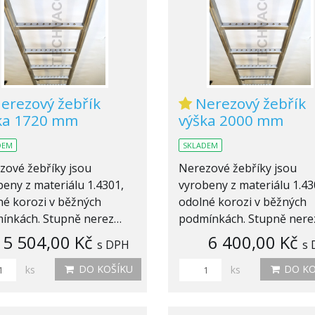
erezový žebřík
Nerezový žebřík
ka 1720 mm
výška 2000 mm
DEM
SKLADEM
zové žebříky jsou
Nerezové žebříky jsou
eny z materiálu 1.4301,
vyrobeny z materiálu 1.43
né korozi v běžných
odolné korozi v běžných
ínkách. Stupně nerez…
podmínkách. Stupně ner
5 504,00 Kč
6 400,00 Kč
s DPH
s
DO KOŠÍKU
DO KO
ks
ks