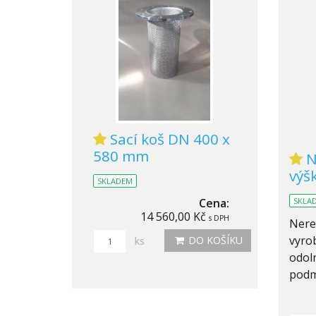
Sací koš DN 400 x
580 mm
N
výš
SKLADEM
Cena:
SKLA
14 560,00 Kč
s DPH
Nere
vyrob
DO KOŠÍKU
ks
odol
podm