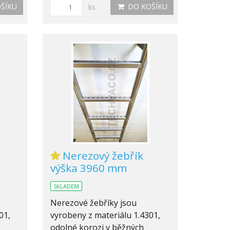
ŠÍKU
DO KOŠÍKU
ks
Nerezový žebřík
výška 3960 mm
SKLADEM
Nerezové žebříky jsou
01,
vyrobeny z materiálu 1.4301,
odolné korozi v běžných