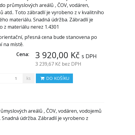
do průmyslových areálů , ČOV, vodáren,
 atd.. Toto zábradlí je vyrobeno z v kvalitního
ho materiálu. Snadná údržba. Zábradlí je
o z materiálu nerez 1.4301
 orientační, přesná cena bude stanovena po
 na místě.
3 920,00 Kč
Cena:
s DPH
3 239,67 Kč
bez DPH
ks
DO KOŠÍKU
růmyslových areálů , ČOV, vodáren, vodojemů
u. Snadná údržba. Zábradlí je vyrobeno z