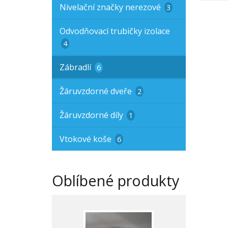
Nivelační značky nerezové
3
Odvodňovací trubičky izolace
4
Zábradlí
6
Žáruvzdorné dveře
2
Žáruvzdorné díly
1
Vtokové koše
6
Oblíbené produkty