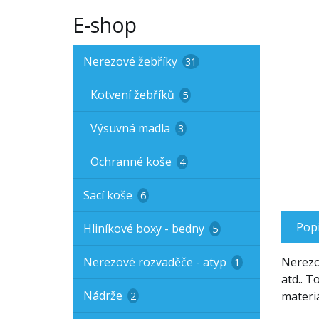
E-shop
Nerezové žebříky
31
Kotvení žebříků
5
Výsuvná madla
3
Ochranné koše
4
Sací koše
6
Pop
Hliníkové boxy - bedny
5
Nerezové rozvaděče - atyp
Nerezo
1
atd.. T
Nádrže
materi
2