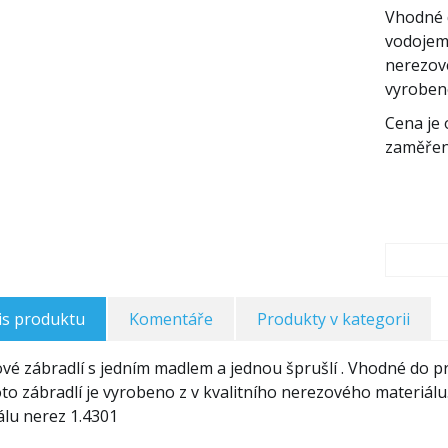
Vhodné 
vodojemů
nerezové
vyroben
Cena je
zaměření
is produktu
Komentáře
Produkty v kategorii
vé zábradlí s jedním madlem a jednou šprušlí . Vhodné do p
oto zábradlí je vyrobeno z v kvalitního nerezového materiál
álu nerez 1.4301