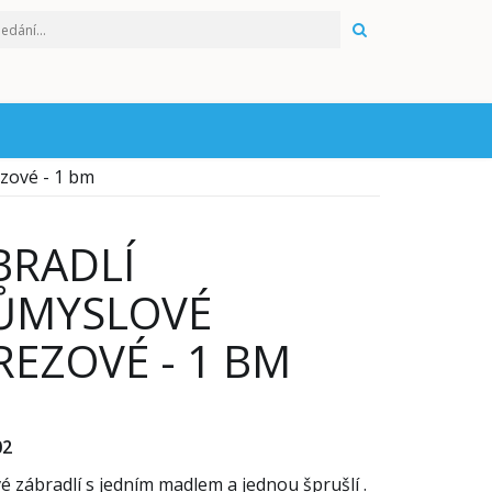
HLEDAT
zové - 1 bm
BRADLÍ
ŮMYSLOVÉ
REZOVÉ - 1 BM
02
 zábradlí s jedním madlem a jednou šprušlí .