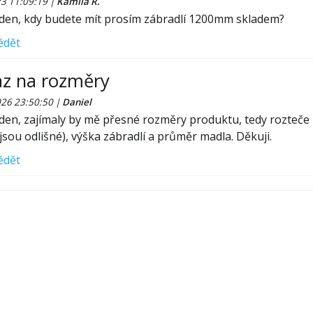
23 11:09:19
|
Kamila R.
den, kdy budete mít prosím zábradlí 1200mm skladem?
ědět
z na rozměry
026 23:50:50
|
Daniel
den, zajímaly by mě přesné rozměry produktu, tedy rozteče m
sou odlišné), výška zábradlí a průměr madla. Děkuji.
ědět