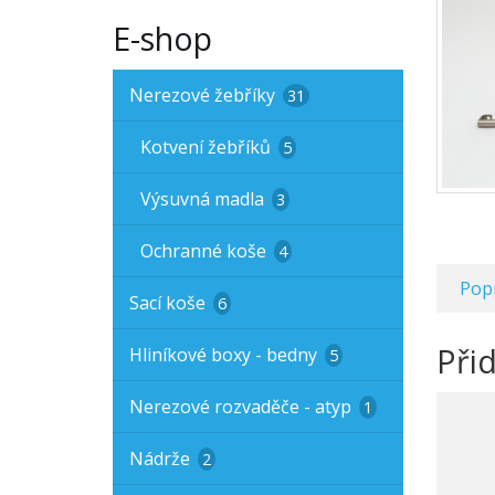
E-shop
Nerezové žebříky
31
Kotvení žebříků
5
Výsuvná madla
3
Ochranné koše
4
Pop
Sací koše
6
Při
Hliníkové boxy - bedny
5
Nerezové rozvaděče - atyp
1
Nádrže
2