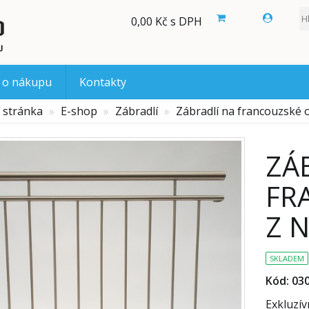
0,00 Kč s DPH
 o nákupu
Kontakty
 stránka
E-shop
Zábradlí
Zábradlí na francouzské
ZÁ
FR
Z 
SKLADEM
Kód: 03
Exkluzív