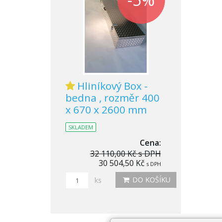
Hliníkový Box -
bedna , rozměr 400
x 670 x 2600 mm
SKLADEM
Cena:
32 110,00 Kč
s DPH
30 504,50 Kč
s DPH
DO KOŠÍKU
ks