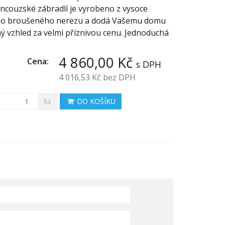
ncouzské zábradlí je vyrobeno z vysoce
ího broušeného nerezu a dodá Vašemu domu
ý vzhled za velmi příznivou cenu. Jednoduchá
4 860,00 Kč
Cena:
s DPH
4 016,53 Kč
bez DPH
ks
DO KOŠÍKU