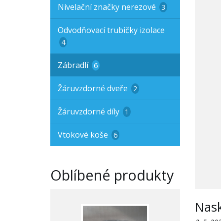
Nivelační značky nerezové
3
Odvodňovací trubičky izolace
4
Zábradlí
6
Žáruvzdorné dveře
2
Žáruvzdorné díly
1
Vtokové koše
6
Oblíbené produkty
Nask