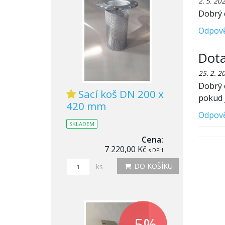
2. 5. 20
Dobrý 
Odpov
Dota
25. 2. 2
Dobrý 
Sací koš DN 200 x
pokud j
420 mm
Odpov
SKLADEM
Cena:
7 220,00 Kč
s DPH
DO KOŠÍKU
ks
-5%