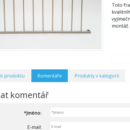
Toto fra
kvalitn
vyjímečn
montáž.
is produktu
Komentáře
Produkty v kategorii
dat komentář
*
Jméno:
E-mail: